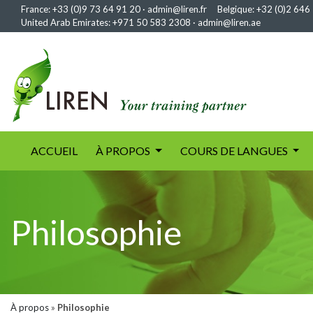
France:
+33 (0)9 73 64 91 20
·
admin@liren.fr
Belgique:
+32 (0)2 646
United Arab Emirates:
+971 50 583 2308
·
admin@liren.ae
(current)
ACCUEIL
À PROPOS
COURS DE LANGUES
Philosophie
À propos
»
Philosophie