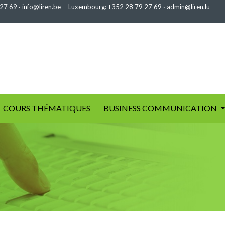
 27 69
·
info@liren.be
Luxembourg:
+352 28 79 27 69
·
admin@liren.lu
COURS THÉMATIQUES
BUSINESS COMMUNICATION