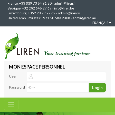
France:
+33 (0)9 73 64 91 20
·
admin@liren.fr
Belgique:
+32 (0)2 646 27 69
·
info@liren.be
Luxembourg:
+352 28 79 27 69
·
admin@liren.lu
United Arab Emirates:
+971 50 583 2308
·
admin@liren.ae
FRANÇAIS
MON ESPACE PERSONNEL
User
Password
Login