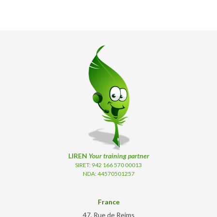
LIREN
Your training partner
SIRET: 942 166 570 00013
NDA: 44570501257
France
47, Rue de Reims