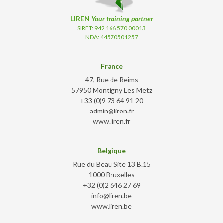
LIREN
Your training partner
SIRET: 942 166 570 00013
NDA: 44570501257
France
47, Rue de Reims
57950 Montigny Les Metz
+33 (0)9 73 64 91 20
admin@liren.fr
www.liren.fr
Belgique
Rue du Beau Site 13 B.15
1000 Bruxelles
+32 (0)2 646 27 69
info@liren.be
www.liren.be