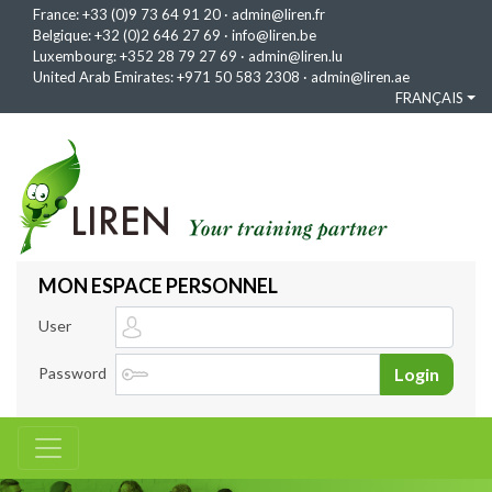
France:
+33 (0)9 73 64 91 20
·
admin@liren.fr
Belgique:
+32 (0)2 646 27 69
·
info@liren.be
Luxembourg:
+352 28 79 27 69
·
admin@liren.lu
United Arab Emirates:
+971 50 583 2308
·
admin@liren.ae
FRANÇAIS
MON ESPACE PERSONNEL
User
Password
Login