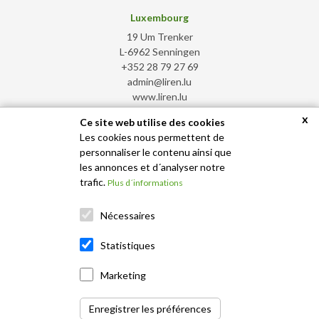
Luxembourg
19 Um Trenker
L-6962 Senningen
+352 28 79 27 69
admin@liren.lu
www.liren.lu
x
Ce site web utilise des cookies
Les cookies nous permettent de
United Arab Emirates
personnaliser le contenu ainsi que
IFZA Business Park, DDP
les annonces et d´analyser notre
Dubai Silicon Oasis - Dubai
trafic.
Plus d´informations
+971 50 583 2308
admin@liren.ae
Nécessaires
www.liren.ae
Statistiques
Marketing
Enregistrer les préférences