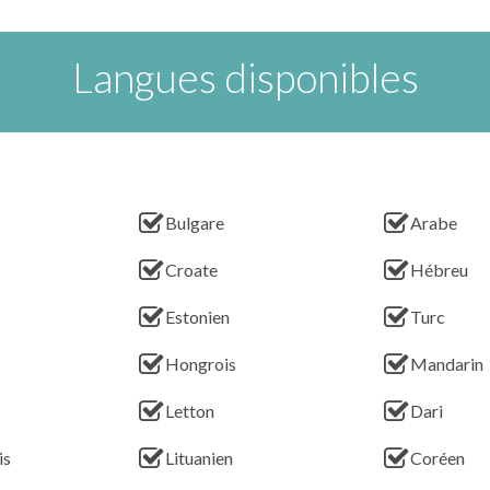
Langues disponibles
Bulgare
Arabe
Croate
Hébreu
Estonien
Turc
Hongrois
Mandarin
Letton
Dari
is
Lituanien
Coréen