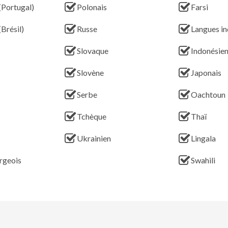
(Portugal)
Polonais
Farsi
(Brésil)
Russe
Langues in
Slovaque
Indonésie
Slovène
Japonais
Serbe
Oachtoun
Tchèque
Thaï
Ukrainien
Lingala
rgeois
Swahili