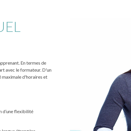
UEL
l'apprenant. En termes de
art avec le formateur. D'un
té maximale d'horaires et
 d’une flexibilité
e langue étrangère.