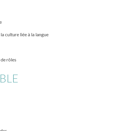
e
la culture liée à la langue
 de rôles
BLE
ides