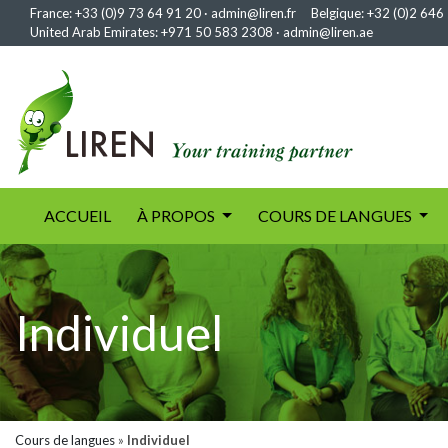
France:
+33 (0)9 73 64 91 20
·
admin@liren.fr
Belgique:
+32 (0)2 646
United Arab Emirates:
+971 50 583 2308
·
admin@liren.ae
(current)
ACCUEIL
À PROPOS
COURS DE LANGUES
Individuel
Cours de langues
»
Individuel